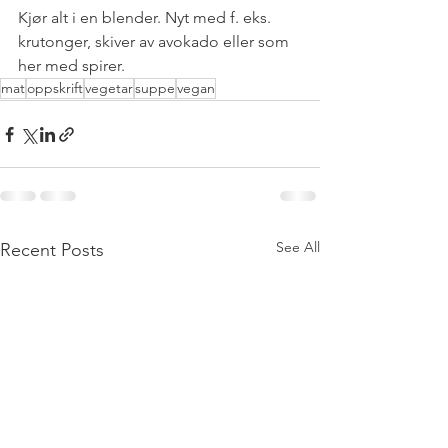
Kjør alt i en blender. Nyt med f. eks. 
krutonger, skiver av avokado eller som 
her med spirer.
mat
oppskrift
vegetar
suppe
vegan
See All
Recent Posts