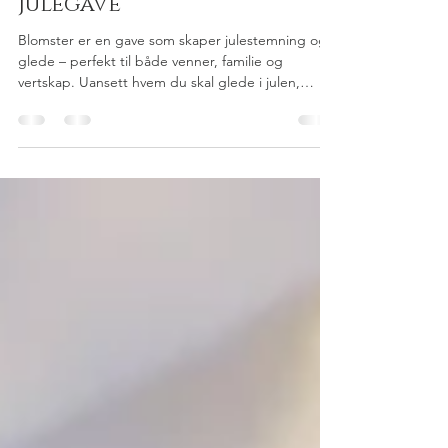
Bente Knutsen
Dec 16, 2025
1 min read
Gi en blomstrende
julegave
Blomster er en gave som skaper julestemning og
glede – perfekt til både venner, familie og
vertskap. Uansett hvem du skal glede i julen,
finner du en blomstrende gave hos Mester Grønn.
De har et stort utvalg julebuketter, julegrupper og
juleblomster – i ulike størrelser, uttrykk og
prisklasser. I julen gjør blomster ekstra mye: de
skaper stemning med farger, duft og liv, og blir en
del av pyntingen i hjemmet med én gang. En
vakker julebukett er alltid populært, og rødt og hvi