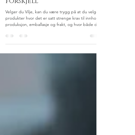
Vilje til å gjøre en
forskjell
Velger du Vilje, kan du være trygg på at du velger
produkter hvor det er satt strenge krav til innhold,
produksjon, emballasje og frakt, og hvor både dyr
og menneskers velferd er ivaretatt. I Vilje-serien
finnes bl. a. mat-, papir-, drikke- og
vaskeprodukter. For varerne i Vilje-serien stilles
store krav til kvalitet, indhold og miljø. Du kan få
vite mer om Vilje produktene her . Du finner
naturligvis Vilje-produktene hos Meny i
Karmsundgata. Og er du medlem av Meny Mer og
Tr